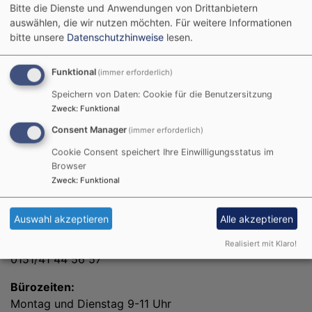
Bitte die Dienste und Anwendungen von Drittanbietern
auswählen, die wir nutzen möchten.
Für weitere Informationen
bitte unsere
Datenschutzhinweise
lesen.
Funktional
(immer erforderlich)
Kontaktdaten
Speichern von Daten: Cookie für die Benutzersitzung
Kontakt - Pfarramt
Zweck
:
Funktional
Evangelische Kirchengemeinde Garching
Consent Manager
(immer erforderlich)
Martin-Luther-Platz 1
85748 Garching
Cookie Consent speichert Ihre Einwilligungsstatus im
Browser
Tel.: 089 / 320 43 74
Zweck
:
Funktional
Fax: 089 / 326 19 25
Auswahl akzeptieren
Alle akzeptieren
In dringenden Fällen
Pfarrerin Kathrin Frowein
Realisiert mit Klaro!
0151/41 44 56 57
Bürozeiten:
Montag und Dienstag 9-11 Uhr