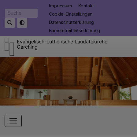
Direkt
Fußbereichsmenü
Impressum
Kontakt
zum
Cookie-Einstellungen
Suche
Inhalt
Datenschutzerklärung
Barrierefreiheitserklärung
Evangelisch-Lutherische Laudatekirche
Garching
Hauptnavigation